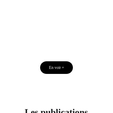
LA FRÉTILLANTE
Le Vivat - Armentières
En voir +
Les publications