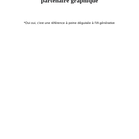
partenaire graphique
*Oui oui, c'est une référence à peine déguisée à l'IA générative
Vous avez une idée ?
je vais la 
sublimer.
Je ne me contente pas d'exécuter, 
Je vous apporte ma réflexion 
et mon expertise 
(15 ans d'expérience ça se fête !).